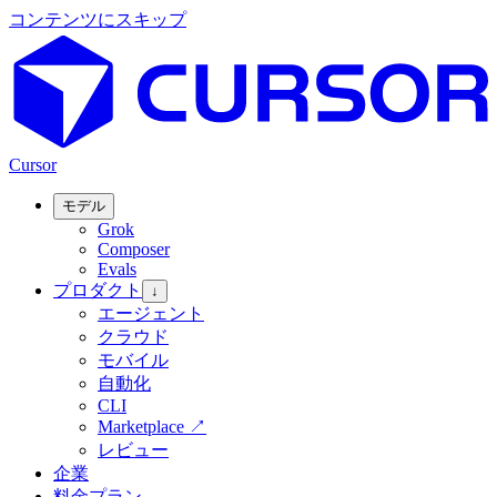
コンテンツにスキップ
Cursor
モデル
Grok
Composer
Evals
プロダクト
↓
エージェント
クラウド
モバイル
自動化
CLI
Marketplace
↗
レビュー
企業
料金プラン