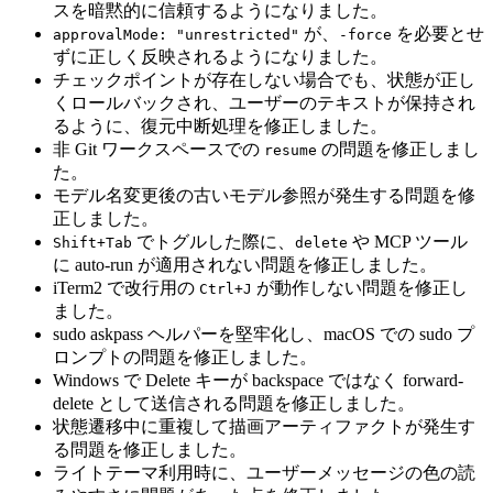
スを暗黙的に信頼するようになりました。
が、
を必要とせ
approvalMode: "unrestricted"
-force
ずに正しく反映されるようになりました。
チェックポイントが存在しない場合でも、状態が正し
くロールバックされ、ユーザーのテキストが保持され
るように、復元中断処理を修正しました。
非 Git ワークスペースでの
の問題を修正しまし
resume
た。
モデル名変更後の古いモデル参照が発生する問題を修
正しました。
でトグルした際に、
や MCP ツール
Shift+Tab
delete
に auto-run が適用されない問題を修正しました。
iTerm2 で改行用の
が動作しない問題を修正し
Ctrl+J
ました。
sudo askpass ヘルパーを堅牢化し、macOS での sudo プ
ロンプトの問題を修正しました。
Windows で Delete キーが backspace ではなく forward-
delete として送信される問題を修正しました。
状態遷移中に重複して描画アーティファクトが発生す
る問題を修正しました。
ライトテーマ利用時に、ユーザーメッセージの色の読