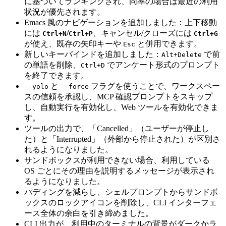
に基づいてランキングされ、同率の場合は最近の利用
状況が優先されます。
Emacs 風のナビゲーションを追加しました：上下移動
には
/
、キャンセル/クローズには
Ctrl+N
Ctrl+P
Ctrl+G
が使え、既存の矢印キーや
と併用できます。
Esc
新しいキーバインドを追加しました：
で前
Alt+Delete
の単語を削除、
でアンケート形式のプロンプト
Ctrl+D
を終了できます。
と
フラグを使うことで、ワークスペー
--yolo
--force
スの信頼を承認し、MCP 確認プロンプトをスキップ
し、自動実行を有効化し、Web ツールを有効化できま
す。
ツールの出力で、「Cancelled」（ユーザーが停止し
た）と「Interrupted」（外部から停止された）が区別さ
れるようになりました。
サンドボックスが利用できない場合、利用している
OS ごとにその理由を説明するメッセージが表示され
るようになりました。
パディングを減らし、シェルプロンプトからサンドボ
ックスのロックアイコンを削除し、CLI インターフェ
ース全体の余白を引き締めました。
CLI 出力が、利用中のターミナルの背景がダークかラ