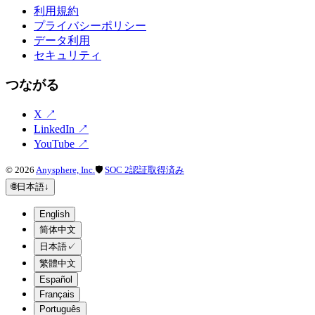
利用規約
プライバシーポリシー
データ利用
セキュリティ
つながる
X
↗
LinkedIn
↗
YouTube
↗
©
2026
Anysphere, Inc.
🛡
SOC 2認証取得済み
🌐
日本語
↓
English
简体中文
日本語
✓
繁體中文
Español
Français
Português