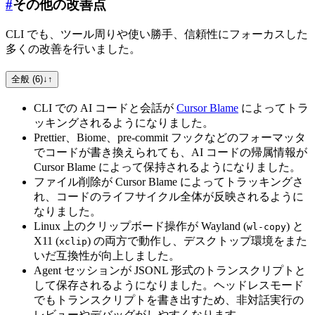
#
その他の改善点
CLI でも、ツール周りや使い勝手、信頼性にフォーカスした
多くの改善を行いました。
全般 (6)
↓
↑
CLI での AI コードと会話が
Cursor Blame
によってトラ
ッキングされるようになりました。
Prettier、Biome、pre-commit フックなどのフォーマッタ
でコードが書き換えられても、AI コードの帰属情報が
Cursor Blame によって保持されるようになりました。
ファイル削除が Cursor Blame によってトラッキングさ
れ、コードのライフサイクル全体が反映されるように
なりました。
Linux 上のクリップボード操作が Wayland (
) と
wl-copy
X11 (
) の両方で動作し、デスクトップ環境をまた
xclip
いだ互換性が向上しました。
Agent セッションが JSONL 形式のトランスクリプトと
して保存されるようになりました。ヘッドレスモード
でもトランスクリプトを書き出すため、非対話実行の
レビューやデバッグがしやすくなります。