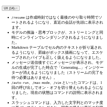
UX (14)
↓
↑
は作成時刻ではなく最後のやり取り時間でソ
/resume
ートされるようになり、直近の会話が先頭に表示され
ます。
モデルの推論・思考ブロックが、ストリーミングと同
時にインラインでレンダリングされるようになりまし
た。
Markdown テーブルでセル内のテキストが折り返され
るようになり、罫線がボックス描画になって、エスケ
ープされたパイプも正しく扱えるようになりました。
メッセージ送信後すぐにメッセージが表示され、モデ
ルの生成が完了した時点で「Generating...」インジケー
ターが消えるようになりました（ストリームの完了を
待つ必要はありません）。
、
、
といったコマンドは、1
/auto-run
/max-mode
/vim
回の呼び出しでオン・オフを切り替えられるようにな
りました。現在の状態はコマンドの説明に表示されま
す。
スラッシュコマンドは、入力した文字列とのマッチ度