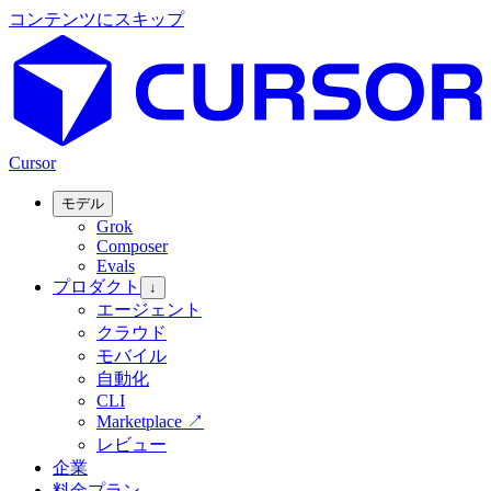
コンテンツにスキップ
Cursor
モデル
Grok
Composer
Evals
プロダクト
↓
エージェント
クラウド
モバイル
自動化
CLI
Marketplace
↗
レビュー
企業
料金プラン