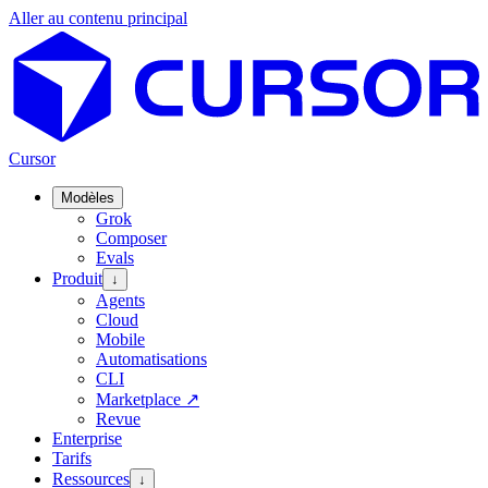
Aller au contenu principal
Cursor
Modèles
Grok
Composer
Evals
Produit
↓
Agents
Cloud
Mobile
Automatisations
CLI
Marketplace
↗
Revue
Enterprise
Tarifs
Ressources
↓