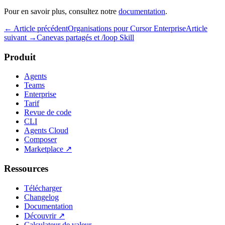
Pour en savoir plus, consultez notre
documentation
.
← Article précédent
Organisations pour Cursor Enterprise
Article
suivant →
Canevas partagés et /loop Skill
Produit
Agents
Teams
Enterprise
Tarif
Revue de code
CLI
Agents Cloud
Composer
Marketplace
↗
Ressources
Télécharger
Changelog
Documentation
Découvrir
↗
Calculateur de valeur