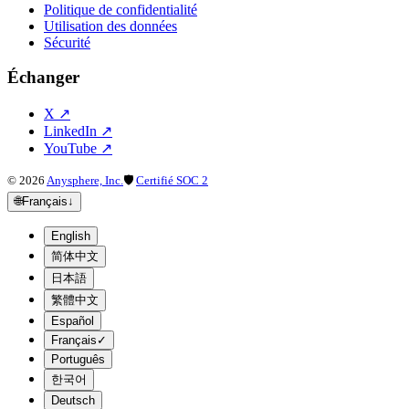
Politique de confidentialité
Utilisation des données
Sécurité
Échanger
X
↗
LinkedIn
↗
YouTube
↗
©
2026
Anysphere, Inc.
🛡
Certifié SOC 2
🌐
Français
↓
English
简体中文
日本語
繁體中文
Español
Français
✓
Português
한국어
Deutsch