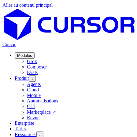
Aller au contenu principal
Cursor
Modèles
Grok
Composer
Evals
Produit
↓
Agents
Cloud
Mobile
Automatisations
CLI
Marketplace
↗
Revue
Enterprise
Tarifs
Ressources
↓