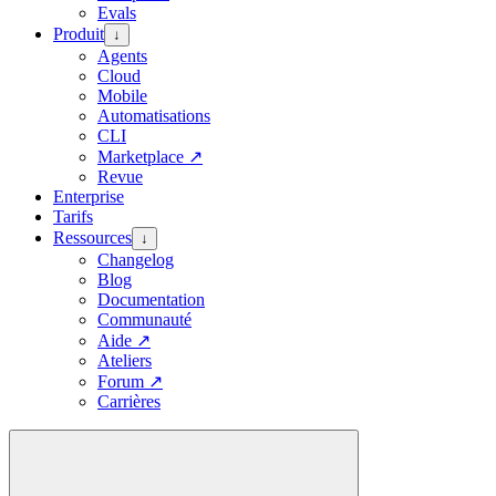
Evals
Produit
↓
Agents
Cloud
Mobile
Automatisations
CLI
Marketplace
↗
Revue
Enterprise
Tarifs
Ressources
↓
Changelog
Blog
Documentation
Communauté
Aide
↗
Ateliers
Forum
↗
Carrières