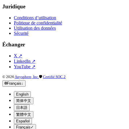
Juridique
Conditions d’utilisation
Politique de confidentialité
Utilisation des données
Sécurité
Échanger
X
↗
LinkedIn
↗
YouTube
↗
©
2026
Anysphere, Inc.
🛡
Certifié SOC 2
🌐
Français
↓
English
简体中文
日本語
繁體中文
Español
Français
✓