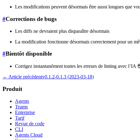
Les modifications peuvent désormais être aussi longues que vou
#
Corrections de bugs
Les diffs ne devraient plus disparaître désormais
La modification fonctionne désormais correctement pour un mêm
#
Bientôt disponible
Corrigez instantanément toutes les erreurs de linting avec l’IA 
← Article précédent
v0.1.2-0.1.3 (2023-03-18)
Produit
Agents
Teams
Enterprise
Tarif
Revue de code
CLI
Agents Cloud