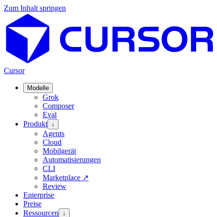
Zum Inhalt springen
Cursor
Modelle
Grok
Composer
Eval
Produkt
↓
Agents
Cloud
Mobilgerät
Automatisierungen
CLI
Marketplace
↗
Review
Enterprise
Preise
Ressourcen
↓