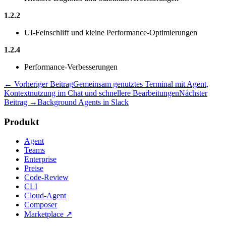
1.2.2
UI-Feinschliff und kleine Performance-Optimierungen
1.2.4
Performance-Verbesserungen
← Vorheriger Beitrag
Gemeinsam genutztes Terminal mit Agent,
Kontextnutzung im Chat und schnellere Bearbeitungen
Nächster
Beitrag →
Background Agents in Slack
Produkt
Agent
Teams
Enterprise
Preise
Code-Review
CLI
Cloud-Agent
Composer
Marketplace
↗