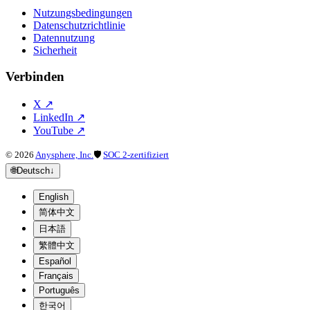
Nutzungsbedingungen
Datenschutzrichtlinie
Datennutzung
Sicherheit
Verbinden
X
↗
LinkedIn
↗
YouTube
↗
©
2026
Anysphere, Inc.
🛡
SOC 2-zertifiziert
🌐
Deutsch
↓
English
简体中文
日本語
繁體中文
Español
Français
Português
한국어