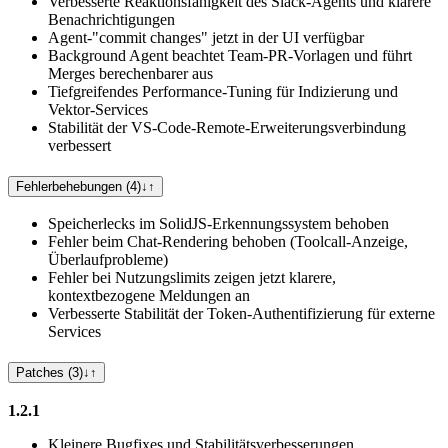
Verbesserte Reaktionsfähigkeit des Slack-Agents und klarere
Benachrichtigungen
Agent-"commit changes" jetzt in der UI verfügbar
Background Agent beachtet Team-PR-Vorlagen und führt
Merges berechenbarer aus
Tiefgreifendes Performance-Tuning für Indizierung und
Vektor-Services
Stabilität der VS-Code-Remote-Erweiterungsverbindung
verbessert
Fehlerbehebungen (4)
↓
↑
Speicherlecks im SolidJS-Erkennungssystem behoben
Fehler beim Chat-Rendering behoben (Toolcall-Anzeige,
Überlaufprobleme)
Fehler bei Nutzungslimits zeigen jetzt klarere,
kontextbezogene Meldungen an
Verbesserte Stabilität der Token-Authentifizierung für externe
Services
Patches (3)
↓
↑
1.2.1
Kleinere Bugfixes und Stabilitätsverbesserungen