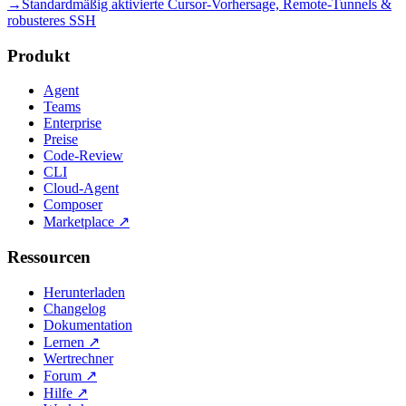
→
Standardmäßig aktivierte Cursor-Vorhersage, Remote-Tunnels &
robusteres SSH
Produkt
Agent
Teams
Enterprise
Preise
Code-Review
CLI
Cloud-Agent
Composer
Marketplace
↗
Ressourcen
Herunterladen
Changelog
Dokumentation
Lernen
↗
Wertrechner
Forum
↗
Hilfe
↗