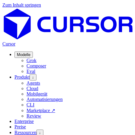
Zum Inhalt springen
Cursor
Modelle
Grok
Composer
Eval
Produkt
↓
Agents
Cloud
Mobilgerät
Automatisierungen
CLI
Marketplace
↗
Review
Enterprise
Preise
Ressourcen
↓