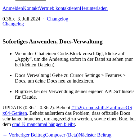
Anmelden
Kontakt
Vertrieb kontaktieren
Herunterladen
0.36.x
3. Juli 2024
·
Changelog
Changelog
Sofortiges Anwenden, Docs-Verwaltung
Wenn der Chat einen Code-Block vorschlägt, klicke auf
„Apply“, um die Änderung sofort in der Datei zu sehen (nur
bei kleinen Dateien).
Docs-Verwaltung! Gehe zu Cursor Settings > Features >
Docs, um deine Docs neu zu indexieren.
Bugfixes bei der Verwendung deines eigenen API-Schlüssels
für Claude.
UPDATE (0.36.1–0.36.2): Behebt
#1526, cmd-shift-F auf macOS
x64-Geräten
. Behebt außerdem das Problem, dass offizielle Docs
sehr lange brauchen, um angezeigt zu werden, sowie einen Bug, bei
dem
cmd-K manchmal hängen bleibt
.
← Vorheriger Beitrag
Composer (Beta)
Nächster Beitrag