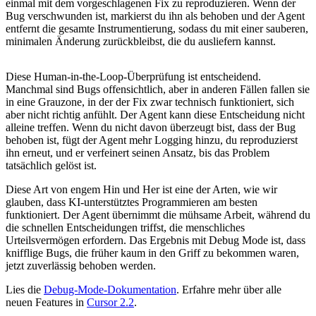
einmal mit dem vorgeschlagenen Fix zu reproduzieren. Wenn der
Bug verschwunden ist, markierst du ihn als behoben und der Agent
entfernt die gesamte Instrumentierung, sodass du mit einer sauberen,
minimalen Änderung zurückbleibst, die du ausliefern kannst.
Diese Human-in-the-Loop-Überprüfung ist entscheidend.
Manchmal sind Bugs offensichtlich, aber in anderen Fällen fallen sie
in eine Grauzone, in der der Fix zwar technisch funktioniert, sich
aber nicht richtig anfühlt. Der Agent kann diese Entscheidung nicht
alleine treffen. Wenn du nicht davon überzeugt bist, dass der Bug
behoben ist, fügt der Agent mehr Logging hinzu, du reproduzierst
ihn erneut, und er verfeinert seinen Ansatz, bis das Problem
tatsächlich gelöst ist.
Diese Art von engem Hin und Her ist eine der Arten, wie wir
glauben, dass KI-unterstütztes Programmieren am besten
funktioniert. Der Agent übernimmt die mühsame Arbeit, während du
die schnellen Entscheidungen triffst, die menschliches
Urteilsvermögen erfordern. Das Ergebnis mit Debug Mode ist, dass
knifflige Bugs, die früher kaum in den Griff zu bekommen waren,
jetzt zuverlässig behoben werden.
Lies die
Debug-Mode-Dokumentation
. Erfahre mehr über alle
neuen Features in
Cursor 2.2
.