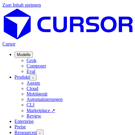
Zum Inhalt springen
Cursor
Modelle
Grok
Composer
Eval
Produkt
↓
Agents
Cloud
Mobilgerät
Automatisierungen
CLI
Marketplace
↗
Review
Enterprise
Preise
Ressourcen
↓