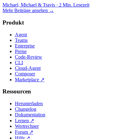
Michael, Michael & Travis
·
2 Min. Lesezeit
Mehr Beiträge ansehen
→
Produkt
Agent
Teams
Enterprise
Preise
Code-Review
CLI
Cloud-Agent
Composer
Marketplace
↗
Ressourcen
Herunterladen
Changelog
Dokumentation
Lernen
↗
Wertrechner
Forum
↗
Hilfe
↗