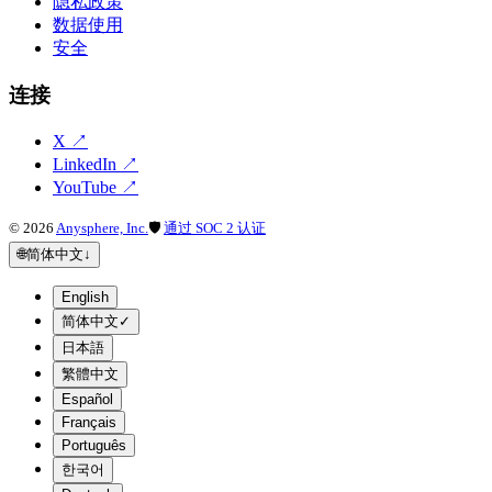
隐私政策
数据使用
安全
连接
X
↗
LinkedIn
↗
YouTube
↗
©
2026
Anysphere, Inc.
🛡
通过 SOC 2 认证
🌐
简体中文
↓
English
简体中文
✓
日本語
繁體中文
Español
Français
Português
한국어