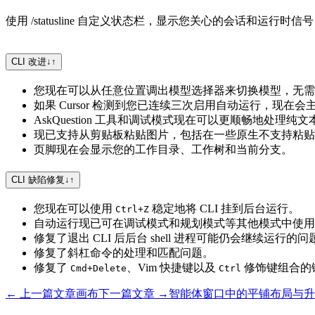
使用 /statusline 自定义状态栏，显示您关心的会话和
CLI 改进
↓
↑
您现在可以从任意位置调出模型选择器来切换模型，无需
如果 Cursor 检测到您已连续三次启用自动运行，现
AskQuestion 工具和调试模式现在可以更顺畅地处理纯
现已支持从剪贴板粘贴图片，包括在一些原生不支持粘
页脚现在会显示您的工作目录、工作树和当前分支。
CLI 缺陷修复
↓
↑
您现在可以使用
稳定地将 CLI 挂到后台运行。
Ctrl+Z
自动运行现已可在调试模式和规划模式等其他模式中使用
修复了退出 CLI 后后台 shell 进程可能仍会继续运行的问
修复了斜杠命令的处理和匹配问题。
修复了
、Vim 快捷键以及
修饰键组合的
Cmd+Delete
Ctrl
← 上一篇文章
画布
下一篇文章 →
智能体窗口中的平铺布局与升