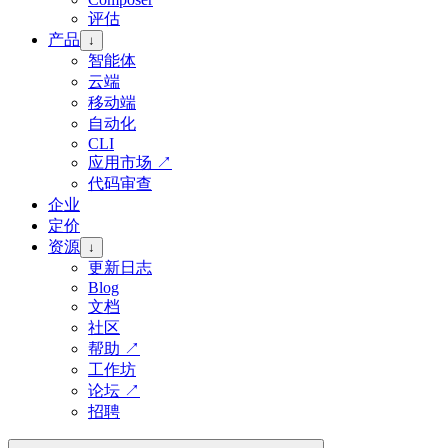
评估
产品
↓
智能体
云端
移动端
自动化
CLI
应用市场
↗
代码审查
企业
定价
资源
↓
更新日志
Blog
文档
社区
帮助
↗
工作坊
论坛
↗
招聘