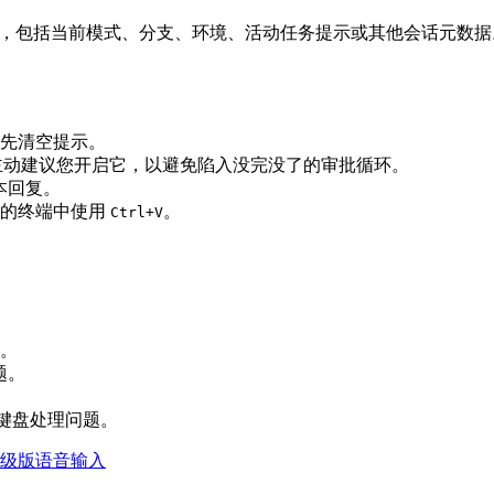
运行时信号，包括当前模式、分支、环境、活动任务提示或其他会话元数
先清空提示。
在会主动建议您开启它，以避免陷入没完没了的审批循环。
文本回复。
贴的终端中使用
。
Ctrl+V
。
题。
键盘处理问题。
级版语音输入