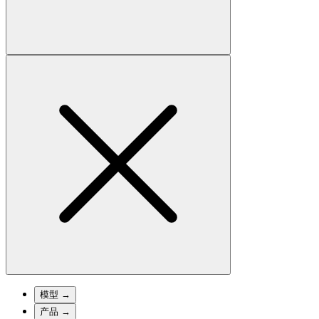
模型
→
产品
→