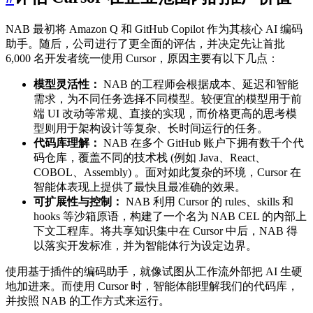
NAB 最初将 Amazon Q 和 GitHub Copilot 作为其核心 AI 编码
助手。随后，公司进行了更全面的评估，并决定先让首批
6,000 名开发者统一使用 Cursor，原因主要有以下几点：
模型灵活性：
NAB 的工程师会根据成本、延迟和智能
需求，为不同任务选择不同模型。较便宜的模型用于前
端 UI 改动等常规、直接的实现，而价格更高的思考模
型则用于架构设计等复杂、长时间运行的任务。
代码库理解：
NAB 在多个 GitHub 账户下拥有数千个代
码仓库，覆盖不同的技术栈 (例如 Java、React、
COBOL、Assembly) 。面对如此复杂的环境，Cursor 在
智能体表现上提供了最快且最准确的效果。
可扩展性与控制：
NAB 利用 Cursor 的 rules、skills 和
hooks 等沙箱原语，构建了一个名为 NAB CEL 的内部上
下文工程库。将共享知识集中在 Cursor 中后，NAB 得
以落实开发标准，并为智能体行为设定边界。
使用基于插件的编码助手，就像试图从工作流外部把 AI 生硬
地加进来。而使用 Cursor 时，智能体能理解我们的代码库，
并按照 NAB 的工作方式来运行。