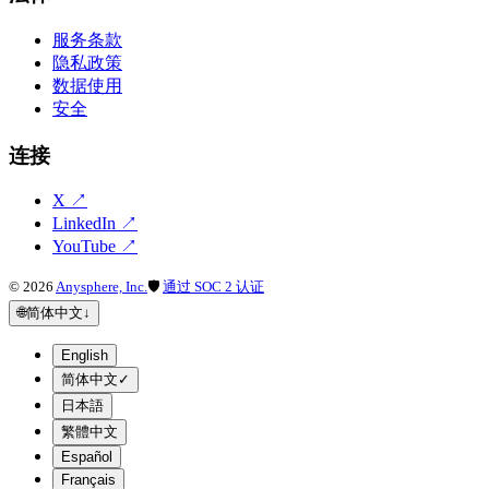
服务条款
隐私政策
数据使用
安全
连接
X
↗
LinkedIn
↗
YouTube
↗
©
2026
Anysphere, Inc.
🛡
通过 SOC 2 认证
🌐
简体中文
↓
English
简体中文
✓
日本語
繁體中文
Español
Français