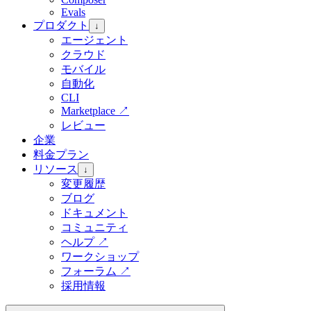
Evals
プロダクト
↓
エージェント
クラウド
モバイル
自動化
CLI
Marketplace
↗
レビュー
企業
料金プラン
リソース
↓
変更履歴
ブログ
ドキュメント
コミュニティ
ヘルプ
↗
ワークショップ
フォーラム
↗
採用情報