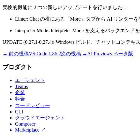
実験的機能に 2 つの新しいアップデートを行いました：
Linter: Chat の横にある「More」タブから 
Interpreter Mode: Interpreter Mo
UPDATE (0.27.1-0.27.4): Windows ビルド、チャッ
← 前の投稿
VS Code 1.86.2
次の投稿 →
AI Previews ベータ版
プロダクト
エージェント
Teams
企業
料金
コードレビュー
CLI
クラウドエージェント
Composer
Marketplace
↗