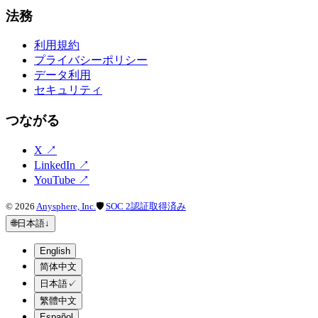
法務
利用規約
プライバシーポリシー
データ利用
セキュリティ
つながる
X
↗
LinkedIn
↗
YouTube
↗
©
2026
Anysphere, Inc.
🛡
SOC 2認証取得済み
🌐
日本語
↓
English
简体中文
日本語
✓
繁體中文
Español