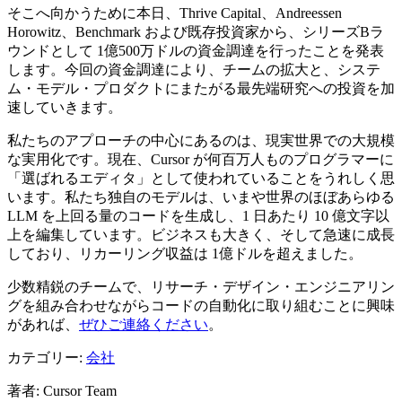
そこへ向かうために本日、Thrive Capital、Andreessen
Horowitz、Benchmark および既存投資家から、シリーズBラ
ウンドとして 1億500万ドルの資金調達を行ったことを発表
します。今回の資金調達により、チームの拡大と、システ
ム・モデル・プロダクトにまたがる最先端研究への投資を加
速していきます。
私たちのアプローチの中心にあるのは、現実世界での大規模
な実用化です。現在、Cursor が何百万人ものプログラマーに
「選ばれるエディタ」として使われていることをうれしく思
います。私たち独自のモデルは、いまや世界のほぼあらゆる
LLM を上回る量のコードを生成し、1 日あたり 10 億文字以
上を編集しています。ビジネスも大きく、そして急速に成長
しており、リカーリング収益は 1億ドルを超えました。
少数精鋭のチームで、リサーチ・デザイン・エンジニアリン
グを組み合わせながらコードの自動化に取り組むことに興味
があれば、
ぜひご連絡ください
。
カテゴリー:
会社
著者
:
Cursor Team