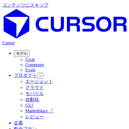
コンテンツにスキップ
Cursor
モデル
Grok
Composer
Evals
プロダクト
↓
エージェント
クラウド
モバイル
自動化
CLI
Marketplace
↗
レビュー
企業
料金プラン