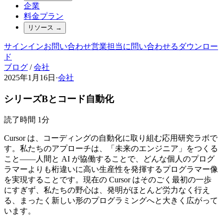
企業
料金プラン
リソース
→
サインイン
お問い合わせ
営業担当に問い合わせる
ダウンロー
ド
ブログ
/
会社
2025年1月16日
·
会社
シリーズBとコード自動化
読了時間 1分
Cursor は、コーディングの自動化に取り組む応用研究ラボで
す。私たちのアプローチは、「未来のエンジニア」をつくる
こと——人間と AI が協働することで、どんな個人のプログ
ラマーよりも桁違いに高い生産性を発揮するプログラマー像
を実現することです。現在の Cursor はそのごく最初の一歩
にすぎず、私たちの野心は、発明がほとんど労力なく行え
る、まったく新しい形のプログラミングへと大きく広がって
います。