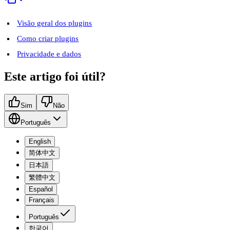
Visão geral dos plugins
Como criar plugins
Privacidade e dados
Este artigo foi útil?
Sim
Não
Português
English
简体中文
日本語
繁體中文
Español
Français
Português
한국어