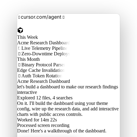
cursor.com/agent


This Week
Acme Research Dashboard
Live Telemetry Pipeline

Zero-Downtime Deploys

This Month
Binary Protocol Parser

Edge Cache Invalidation
Auth Token Rotation

Acme Research Dashboard
let's build a dashboard to make our research findings
interactive
Explored
12 files, 4 searches
On it. I'll build the dashboard using your theme
config, wire up the research data, and add interactive
charts with public access controls.
Worked for 14m 22s
Processed
screen recording
Done! Here's a walkthrough of the dashboard.