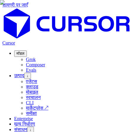
सामग्री पर जाएँ
Cursor
मॉडल
Grok
Composer
Evals
उत्पाद
↓
एजेंट्स
क्लाउड
मोबाइल
स्वचालन
CLI
मार्केटप्लेस
↗
समीक्षा
Enterprise
मूल्य निर्धारण
संसाधन
↓