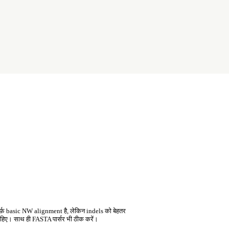
र्फ़ basic NW alignment है, लेकिन indels को बेहतर
चाहिए। साथ ही FASTA पार्सर भी ठीक करें।