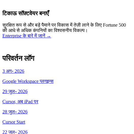
Investigate flaky CI shard
Working
·
cursor/infra
Retry failed billing
टिकाऊ सॉफ़्टवेयर बनाएँ
webhooks
Working
·
cursor/backend
Polish usage chart loading
सुरक्षित रूप से और बड़े पैमाने पर विकास में तेज़ी लाने के लिए Fortune 500
state
Working
·
cursor/dashboard
की आधे से अधिक कंपनियों का विश्वसनीय विकल्प।
Enterprise के बारे में जानें
→
परिवर्तन लॉग
3 अग॰ 2026
Google Workspace प्लगइन्स
29 जुल॰ 2026
Cursor, अब iPad पर
28 जुल॰ 2026
Cursor Start
22 जुल॰ 2026