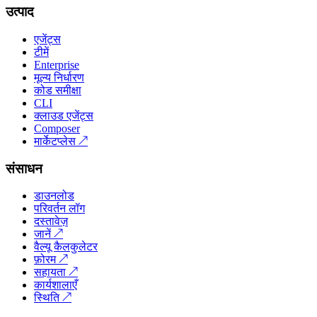
उत्पाद
एजेंट्स
टीमें
Enterprise
मूल्य निर्धारण
कोड समीक्षा
CLI
क्लाउड एजेंट्स
Composer
मार्केटप्लेस
↗
संसाधन
डाउनलोड
परिवर्तन लॉग
दस्तावेज़
जानें
↗
वैल्यू कैलकुलेटर
फ़ोरम
↗
सहायता
↗
कार्यशालाएँ
स्थिति
↗