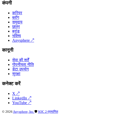
कंपनी
करियर
ब्लॉग
समुदाय
छात्र
ब्रांड
भविष्य
Anysphere
↗
कानूनी
सेवा की शर्तें
गोपनीयता नीति
डेटा उपयोग
सुरक्षा
कनेक्ट करें
X
↗
LinkedIn
↗
YouTube
↗
©
2026
Anysphere, Inc.
🛡
SOC 2-प्रमाणित