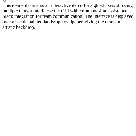
This element contains an interactive demo for sighted users showing
multiple Cursor interfaces: the CLI with command-line assistance,
Slack integration for team communication. The interface is displayed
over a scenic painted landscape wallpaper, giving the demo an
artistic backdrop.
मैं cursor.com/changelog#1.0 पर जा सकूँ
ग जोड़ी और बेहतर रखरखाव-योग्यता के लिए पूरे प्रोजेक्ट में