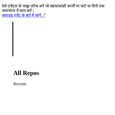
ऐसे एजेंट्स के समूह लॉन्च करें जो महत्वाकांक्षी कार्यों पर घंटों या दिनों तक
समानांतर में काम करें।
क्लाउड एजेंट के बारे में जानें
↗
All Repos
Recents
Fix sign-in redirect on iOS
Working
·
cursor/mobile
Add rate limits to public
routes
Working
·
cursor/api
Cache repository search
results
Working
·
cursor/web